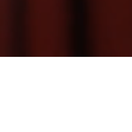
D
C
M
mensual:
E