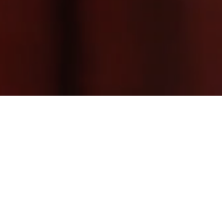
ontenido
ultimedia y
strategia.