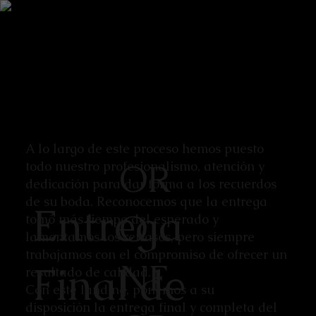
A lo largo de este proceso hemos puesto
OR
todo nuestro profesionalismo, atención y
dedicación para dar forma a los recuerdos
de su boda. Reconocemos que la entrega
Entrega
O
tomó más tiempo del esperado y
lamentamos los retrasos, pero siempre
trabajamos con el compromiso de ofrecer un
NE
Final de
resultado de calidad.
Con este landing, ponemos a su
disposición la entrega final y completa del